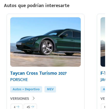
Autos que podrían interesarte
Taycan Cross Turismo 2027
F-T
PORSCHE
JAG
Autos
Deportivo
MEV
Aut
VERSIONES
VERS
4
4S
Co