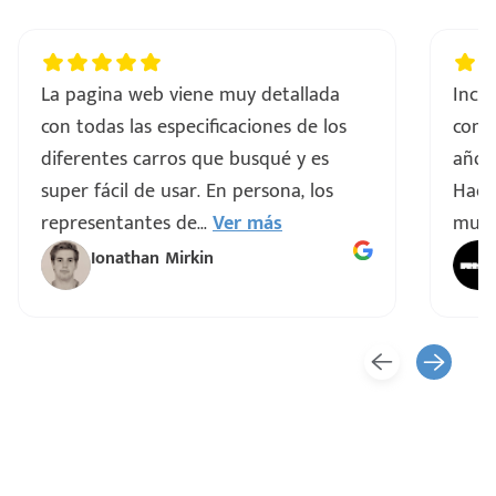
La pagina web viene muy detallada
Incre
con todas las especificaciones de los
comp
diferentes carros que busqué y es
años 
super fácil de usar. En persona, los
Hacen
representantes de
...
Ver más
muy 
Ionathan Mirkin