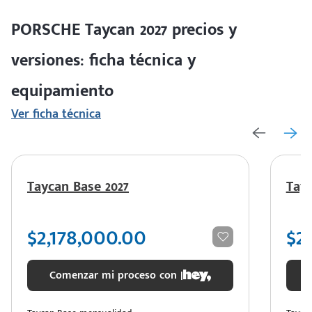
Motor eléctrico con una autonomía eléctrica combinada de 566
Colores disponibles
km y un consumo eléctrico combinado de 171 Wh/km.
PORSCHE Taycan 2027 precios y
versiones: ficha técnica y
equipamiento
Ver ficha técnica
Taycan Base 2027
Tayc
$2,178,000.00
$2
Comenzar mi proceso con |