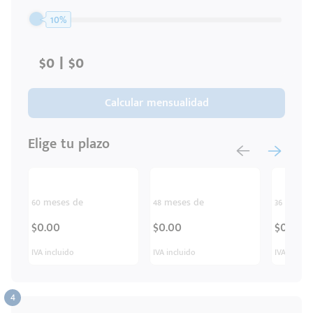
Código
Escríbenos
10%
Postal
+528121278366
Ingresar
Calcular mensualidad
Elige tu plazo
60 meses de
48 meses de
36 meses
$0.00
$0.00
$0.00
IVA incluido
IVA incluido
IVA inclui