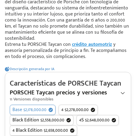
del diseño característico de Porsche con tecnología de
vanguardia, destacando su sistema de infoentretenimiento
intuitivo y su interior lujoso, que prioriza tanto el confort
 saber más
como la innovación. Con una garantía de 15 años o 200,000
km, el Taycan no solo promete durabilidad, sino también un
 solo estoy viendo 😀
mantenimiento eficiente que se alinea con su filosofía de
sostenibilidad.
Estrena tu PORSCHE Taycan con
crédito automotriz
y
asesoría personalizada de principio a fin. Te acompañamos
en todo el proceso, sin complicaciones.
Descripción generada por IA
Características de
PORSCHE
Taycan
PORSCHE Taycan precios y versiones
11
Versiones disponibles
Base $2,178,000.00
4 $2,278,000.00
Black Edition $2,558,000.00
4S $2,648,000.00
4 Black Edition $2,658,000.00