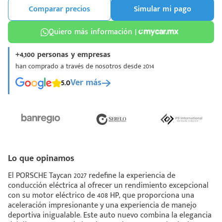
Comparar precios
Simular mi pago
Quiero más información |
+4,100 personas y empresas
han comprado a través de nosotros desde 2014
¡Espera!
5.0
Ver más
e enviar tu cotización
 que conozcas nuestro
e
Análisis Personalizado
un asesor te guiará
u proceso para que
 la mejor desición.
Lo que opinamos
El PORSCHE Taycan 2027 redefine la experiencia de
conducción eléctrica al ofrecer un rendimiento excepcional
con su motor eléctrico de 408 HP, que proporciona una
aceleración impresionante y una experiencia de manejo
deportiva inigualable. Este auto nuevo combina la elegancia