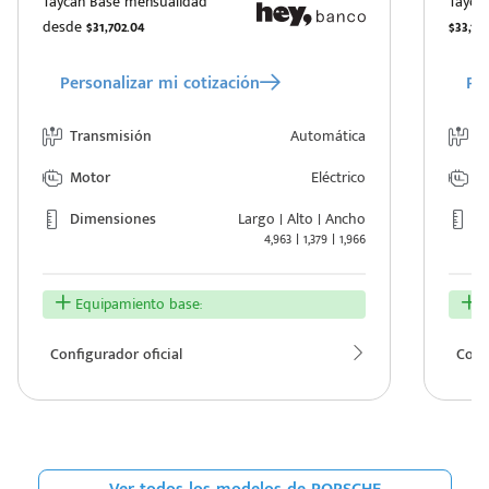
Taycan Base mensualidad
Tayca
desde
$31,702.04
$33,157
Personalizar mi cotización
Per
Transmisión
Automática
T
Motor
Eléctrico
M
Dimensiones
Largo | Alto | Ancho
D
4,963 | 1,379 | 1,966
Equipamiento base:
E
Configurador oficial
Confi