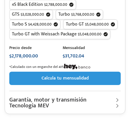
4S Black Edition $2,788,000.00
GTS $3,028,000.00
Turbo $3,768,000.00
Turbo S $4,428,000.00
Turbo GT $5,048,000.00
Turbo GT with Weissach Package $5,048,000.00
Precio desde
Mensualidad
$2,178,000.00
$31,702.04
*Calculado con un enganche del 40%
Calcula tu mensualidad
Garantía, motor y transmisión
Tecnología MEV
Garantía
200,000 Km | 15 años
Motor cilindros
Lt Eléctrico | Hp. 408
PORSCHE
Descripción de funcionamiento motorización
Rendimiento combinado
171 km/l
Taycan 2027
Último rediseño
2021