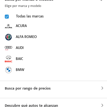
Elige por marca y modelo
puesto
Todas las marcas
ACURA
ado:
ALFA ROMEO
AUDI
BAIC
BMW
BUICK
Busca por rango de precios
BYD
CADILLAC
Descubre qué autos te alcanzan