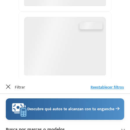
d
Filtrar
Reestablecer filtros
Descubre qué autos te alcanzan con tu enganche
Busca por marcas o modelos