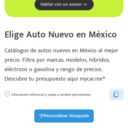
Hablar con un asesor
Elige Auto Nuevo en México
Catálogos de autos nuevos en México al mejor
precio. Filtra por marcas, modelos, híbridos,
eléctricos o gasolina y rango de precios.
Escríbenos
Descubre tu presupuesto aquí mycar.mx®
Código
+528121278366
Postal
Ingresar
Información referencial y sujeta a cambios permanentes
Personalizar búsqueda