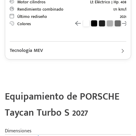
+528121278366
Motor cilindros
Lt Eléctrico | Hp. 408
Ingresar
Rendimiento combinado
171 km/l
Último rediseño
2021
Colores
Tecnología MEV
Descripción de funcionamiento motorización PORSCHE Taycan
2027
Motor eléctrico con una autonomía eléctrica combinada de 566
km y un consumo eléctrico combinado de 171 Wh/km.
Equipamiento de PORSCHE
Taycan Turbo S 2027
Dimensiones