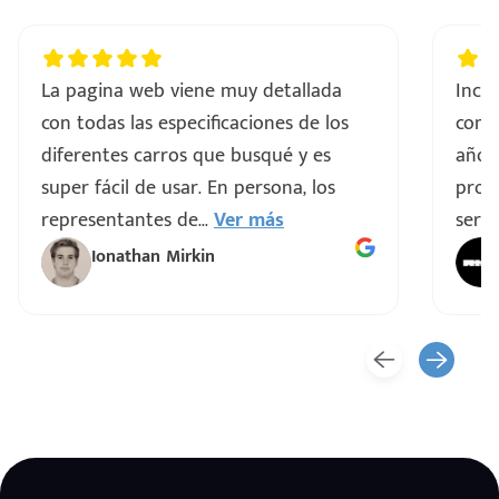
La pagina web viene muy detallada
Incre
con todas las especificaciones de los
comp
diferentes carros que busqué y es
años
super fácil de usar. En persona, los
proce
representantes de
...
Ver más
servi
Ionathan Mirkin