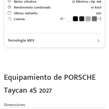
+528121278366
Motor cilindros
Lt Eléctrico | Hp. 408
Ingresar
Rendimiento combinado
171 km/l
Último rediseño
2021
Colores
Tecnología MEV
Descripción de funcionamiento motorización PORSCHE Taycan
2027
Motor eléctrico con una autonomía eléctrica combinada de 566
km y un consumo eléctrico combinado de 171 Wh/km.
Equipamiento de PORSCHE
Taycan 4S 2027
Dimensiones