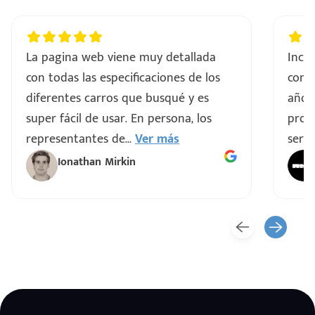
La pagina web viene muy detallada
Incre
con todas las especificaciones de los
comp
diferentes carros que busqué y es
años
super fácil de usar. En persona, los
proce
representantes de
...
Ver más
servi
Ionathan Mirkin