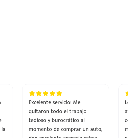
y
Excelente servicio! Me
Los m
i
quitaron todo el trabajo
ayuda
e
tedioso y burocrático al
opció
 la
momento de comprar un auto,
mi fa