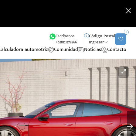
0
Escríbenos
Código Postal
+528121278366
Ingresar
Calculadora automotriz
Comunidad
Noticias
Contacto