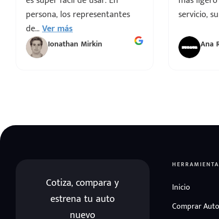
es super fácil de usar. En
mas ligero
persona, los representantes
servicio, s
de
...
Ver más
Ionathan Mirkin
Ana 
HERRAMIENTA
Cotiza, compara y
Inicio
estrena tu auto
Comprar Auto
nuevo