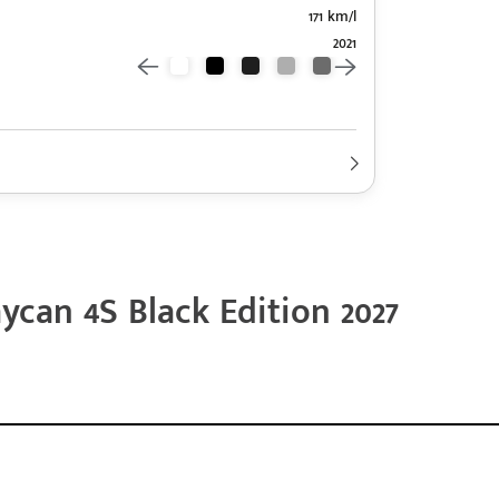
171 km/l
2021
 2027
km y un consumo eléctrico combinado de 171 Wh/km.
can 4S Black Edition 2027