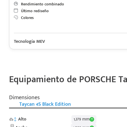
Rendimiento combinado
Último rediseño
Colores
Tecnología MEV
Descripción de funcionamiento motorización PORSCHE Taycan
Motor eléctrico con una autonomía eléctrica combinada de 566 
Equipamiento de PORSCHE Tay
Dimensiones
Taycan 4S Black Edition
Alto
1,379 mm