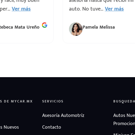
 y fácil, muy buen
asesoría hasta que recibí mi
uper
...
Ver más
auto. No tuve
...
Ver más
Rebeca Mata Ureño
Pamela Melissa
S DE MYCAR.MX
SERVICIOS
BUSQUED
Asesoría Automotríz
Autos Nue
Promocion
s Nuevos
Contacto