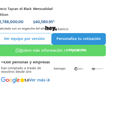
recio Taycan 4S Black
Mensualidad
dition
2,788,000.00
$40,580.95*
Calculado con un enganche del 40%
Ver equipo por versión
Personaliza tu cotización
Quiero más información |
+4,100 personas y empresas
han comprado a través de
nosotros desde 2014
5.0
Ver más