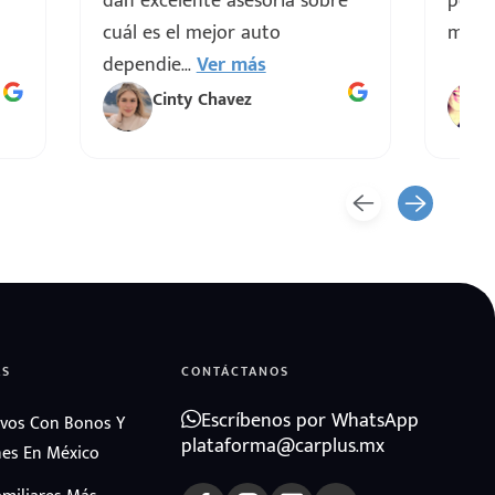
dan excelente asesoría sobre
pendi
cuál es el mejor auto
mis d
dependie
...
Ver más
Cinty Chavez
AS
CONTÁCTANOS
Escríbenos por WhatsApp
vos Con Bonos Y
plataforma@carplus.mx
es En México