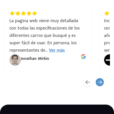
La pagina web viene muy detallada
Incre
con todas las especificaciones de los
comp
diferentes carros que busqué y es
años
super fácil de usar. En persona, los
proce
representantes de
...
Ver más
servi
Ionathan Mirkin