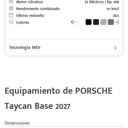
Motor cilindros
Lt Eléctrico | Hp. 408
Rendimiento combinado
171 km/l
Último rediseño
2021
Colores
Código
Escríbenos
Tecnología MEV
Postal
+528121278366
Ingresar
Descripción de funcionamiento motorización PORSCHE Taycan
2027
Motor eléctrico con una autonomía eléctrica combinada de 566
km y un consumo eléctrico combinado de 171 Wh/km.
Equipamiento de PORSCHE
Taycan Base 2027
Dimensiones