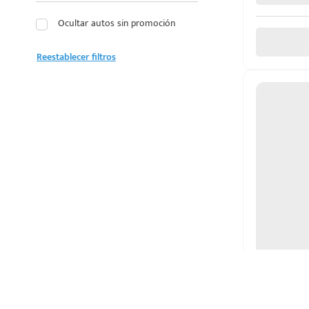
JAECOO
Ocultar autos sin promoción
JAGUAR
Reestablecer filtros
JEEP
JETOUR
KIA
LAND ROVER
LEXUS
LINCOLN
MAZDA
MERCEDES BENZ