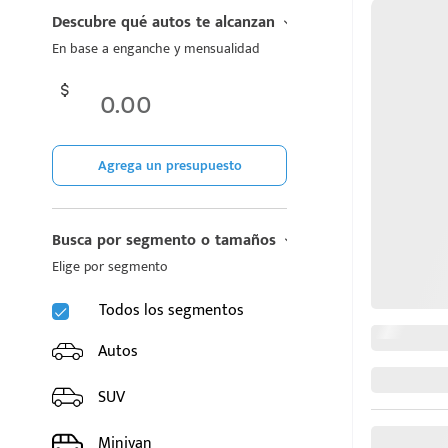
CHIREY
Descubre qué autos te alcanzan
En base a enganche y mensualidad
CUPRA
DODGE
FIAT
Agrega un presupuesto
d
FORD
Busca por segmento o tamaños
GAC
Elige por segmento
Todos
AION UT
AION Y
Todos los segmentos
Emkoo
Emkoo HEV
Autos
EMZOOM
GN8
GN8 PHEV
SUV
GS4 Max
GS4 MAX HEV
Minivan