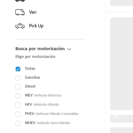
GS7 PHEV
GS8
GS8 HEV
Van
HYPTEC HT
Pick Up
GEELY
Busca por motorización
GMC
Elige por motorización
GREAT WALL MOTORS
Todas
puesto
Gasolina
HONDA
Diesel
HYUNDAI
MEV
(Vehículo Eléctrico)
ado:
HEV
(Vehículo Híbrido)
INFINITI
PHEV
(Vehículo Híbrido Conectable)
JAC
MHEV
(Vehículo Semi-híbrido)