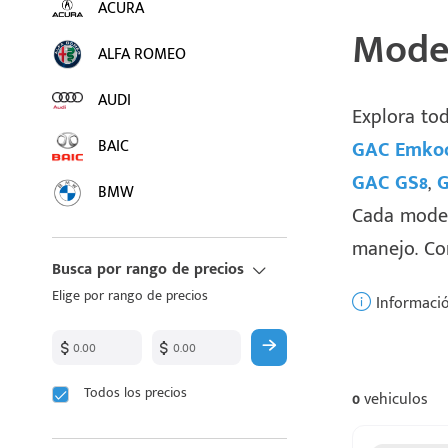
ACURA
Model
ALFA ROMEO
AUDI
Explora to
BAIC
GAC Emko
GAC GS8
,
G
BMW
Cada modelo
BUICK
manejo. Con
Busca por rango de precios
BYD
Elige por rango de precios
Informació
CADILLAC
CHANGAN
Todos los precios
0
vehiculos
CHEVROLET