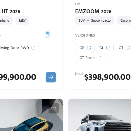
GAC
 HT 2026
EMZOOM 2026
ediano
MEV
SUV
Subcompacto
Gasoli
S
VERSIONES
ullwing Door RWD
GB
GL
GT
GT Racer
99,900.00
$398,900.00
Desde