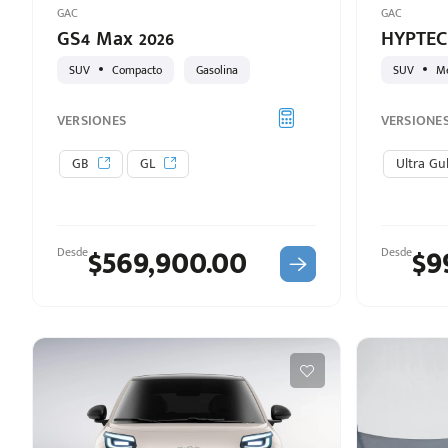
GAC
GAC
GS4 Max 2026
HYPTEC
SUV
Compacto
Gasolina
SUV
M
VERSIONES
VERSIONE
GB
GL
Ultra G
$569,900.00
$9
Desde
Desde