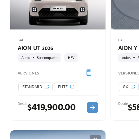
d
GAC
GAC
AION UT 2026
AION Y 
Autos
Subcompacto
HEV
Autos
VERSIONES
VERSIONE
STANDARD
ELITE
GX
$419,900.00
$5
Desde
Desde