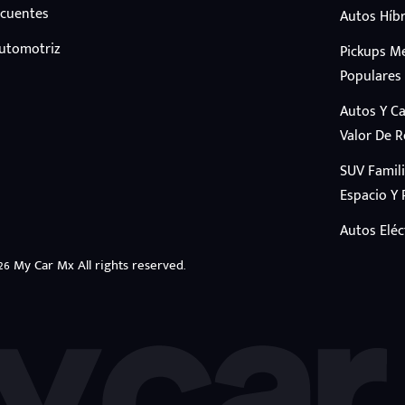
ecuentes
Autos Híbr
Automotriz
Pickups M
Populares
Autos Y C
Valor De 
SUV Famil
Espacio Y 
Autos Eléc
26 My Car Mx All rights reserved.