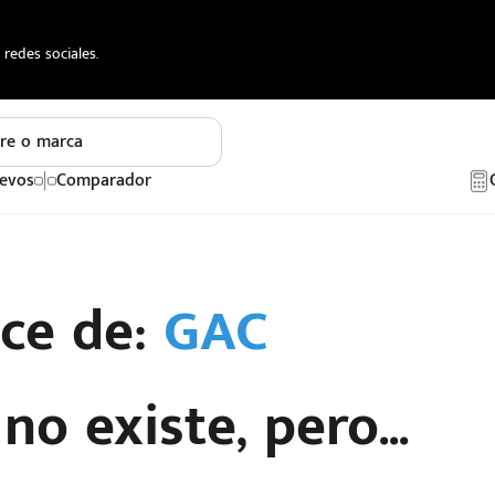
redes sociales.
re o marca
evos
Comparador
ace de:
GAC
o existe, pero...