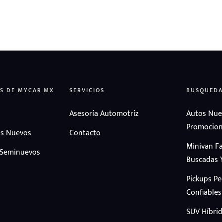
S DE MYCAR.MX
SERVICIOS
BUSQUED
Asesoría Automotríz
Autos Nue
Promocion
s Nuevos
Contacto
Minivan F
 Seminuevos
Buscadas 
Pickups P
Confiables
SUV Híbrid