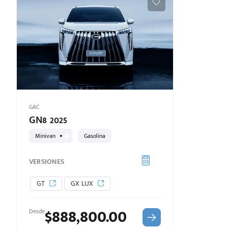
puesto
ado:
GAC
GN8 2025
Minivan
Gasolina
VERSIONES
GT
GX LUX
$888,800.00
Desde