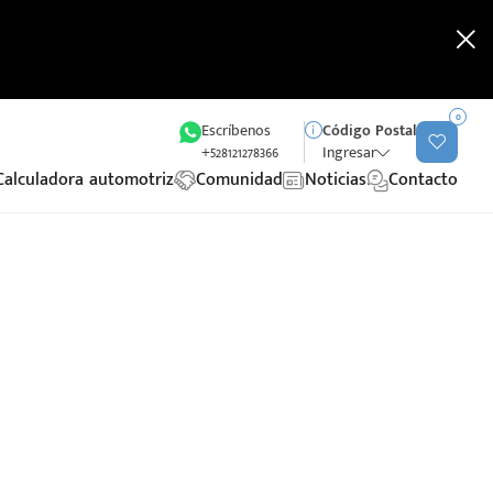
0
Escríbenos
Código Postal
+528121278366
Ingresar
Calculadora automotriz
Comunidad
Noticias
Contacto