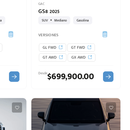
GAC
GS8 2025
na
SUV
Mediano
Gasolina
VERSIONES
GL FWD
GT FWD
GT AWD
GX AWD
$699,900.00
Desde