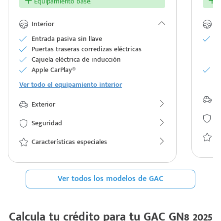
Equipamiento base:
E
Interior
In
Entrada pasiva sin llave
As
Puertas traseras corredizas eléctricas
e
Cajuela eléctrica de inducción
aj
Apple CarPlay®
F
se
Ver todo el equipamiento interior
Ex
Exterior
S
Seguridad
Ca
Características especiales
Ver todos los modelos de GAC
Calcula tu crédito para tu
GAC GN8 2025