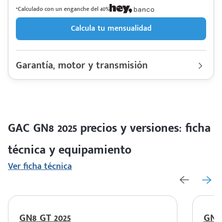
*Calculado con un enganche del 40%
Calcula tu mensualidad
Garantía, motor y transmisión
Garantía
150000 Km | 5 años
Motor cilindros
Lt 2.0 TGDI | Hp. 248
Rendimiento combinado
0 km/l
Último rediseño
2024
Colores disponibles
GAC GN8 2025 precios y versiones: ficha
técnica y equipamiento
Ver ficha técnica
GN8 GT 2025
GN8