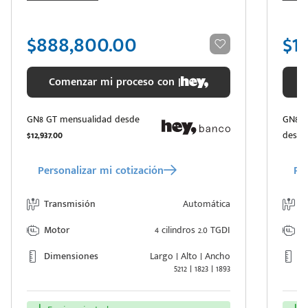
$888,800.00
$1
Comenzar mi proceso con |
GN8 GT mensualidad desde
GN8 G
$12,937.00
desd
Personalizar mi cotización
Per
Transmisión
Automática
T
Motor
4 cilindros 2.0 TGDI
M
Dimensiones
Largo | Alto | Ancho
D
5212 | 1823 | 1893