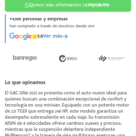
Quiero más información |
+4,100 personas y empresas
han comprado a través de nosotros desde 2014
5.0
Ver más
¡Espera!
e enviar tu cotización
 que conozcas nuestro
e
Análisis Personalizado
un asesor te guiará
Lo que opinamos
u proceso para que
El GAC GN8 2025 se presenta como el auto nuevo ideal para
 la mejor desición.
quienes buscan una combinación excepcional de confort y
tecnología en una minivan. Equipado con un potente motor
de 2.0 TGDI que entrega 248 HP, este modelo garantiza un
desempeño sobresaliente en cada viaje. Su transmisión
AISIN de 8 velocidades ofrece cambios suaves y precisos,
mientras que la suspensión delantera independiente
McPherson® y la trasera de viga multibrazo aseguran una