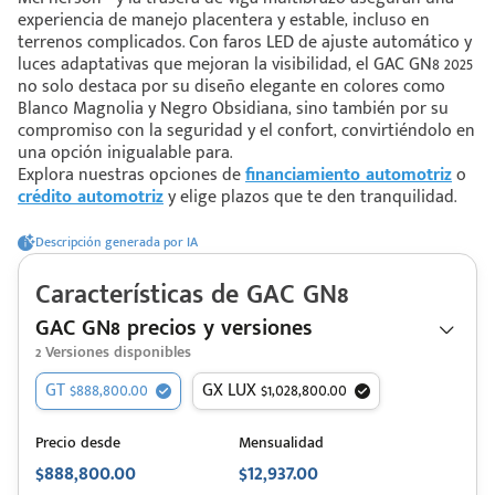
experiencia de manejo placentera y estable, incluso en
terrenos complicados. Con faros LED de ajuste automático y
luces adaptativas que mejoran la visibilidad, el GAC GN8 2025
 saber más
no solo destaca por su diseño elegante en colores como
Blanco Magnolia y Negro Obsidiana, sino también por su
 solo estoy viendo 😀
compromiso con la seguridad y el confort, convirtiéndolo en
una opción inigualable para.
Explora nuestras opciones de
financiamiento automotriz
o
crédito automotriz
y elige plazos que te den tranquilidad.
Descripción generada por IA
Características de
GAC
GN8
GAC GN8 precios y versiones
2
Versiones disponibles
GT $888,800.00
GX LUX $1,028,800.00
Precio desde
Mensualidad
$888,800.00
$12,937.00