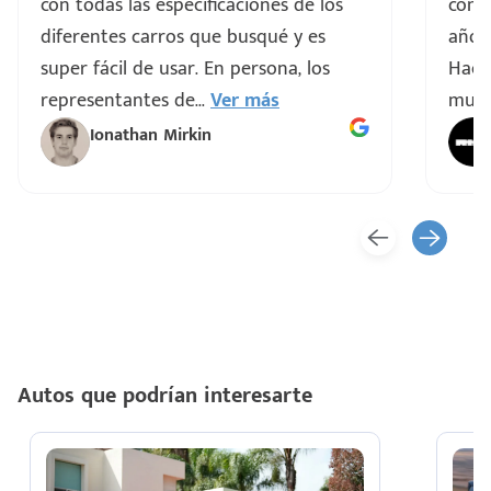
con todas las especificaciones de los
comp
diferentes carros que busqué y es
años 
super fácil de usar. En persona, los
Hacen
representantes de
...
Ver más
muy 
Ionathan Mirkin
Autos que podrían interesarte