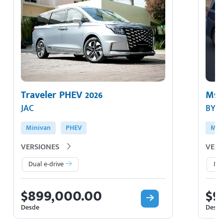
Traveler PHEV 2026
M9 
JAC
BYD
Minivan
PHEV
Min
VERSIONES
VERS
Dual e-drive
M9
$899,000.00
$9
Desde
Desd