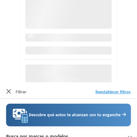
d
Filtrar
Reestablecer filtros
Descubre qué autos te alcanzan con tu enganche
Busca por marcas o modelos