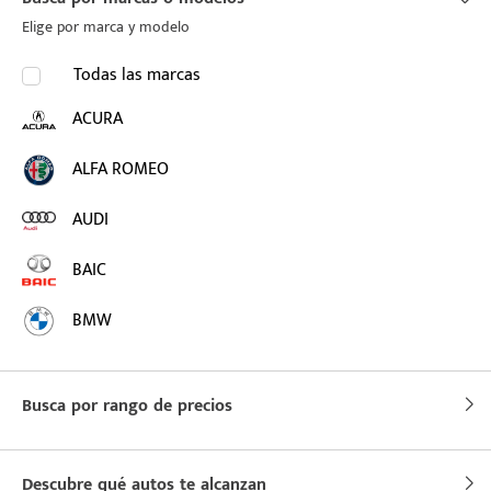
Elige por marca y modelo
Todas las marcas
ACURA
ALFA ROMEO
puesto
AUDI
BAIC
ado:
BMW
BUICK
Busca por rango de precios
BYD
CADILLAC
Descubre qué autos te alcanzan