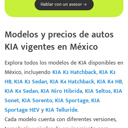
Hablar con un asesor
Modelos y precios de autos
KIA vigentes en México
Explora todos los modelos de KIA disponibles en
México, incluyendo
KIA K3 Hatchback
,
KIA K3
HB
,
KIA K3 Sedan
,
KIA K4 Hatchback
,
KIA K4 HB
,
KIA K4 Sedan
,
KIA Niro Híbrida
,
KIA Seltos
,
KIA
Sonet
,
KIA Sorento
,
KIA Sportage
,
KIA
Escríbenos
Sportage HEV
y
KIA Telluride
.
Código
+528121278366
Cada modelo cuenta con diferentes versiones,
Postal
Ingresar