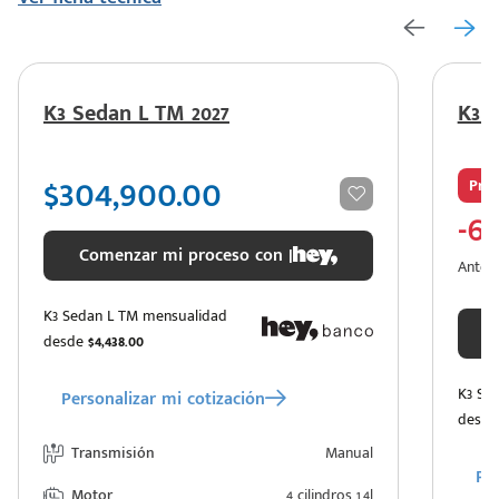
K3 Sedan L TM 2027
K3 S
$304,900.00
Pro
-6
Comenzar mi proceso con |
Antes: 
K3 Sedan L TM mensualidad
desde
$4,438.00
K3 Se
Personalizar mi cotización
desd
Transmisión
Manual
Per
Motor
4 cilindros 1.4l