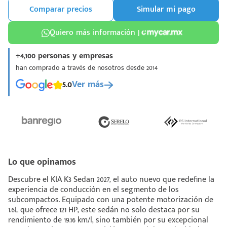
Comparar precios
Simular mi pago
Quiero más información |
+4,100 personas y empresas
han comprado a través de nosotros desde 2014
¡Espera!
5.0
Ver más
e enviar tu cotización
 que conozcas nuestro
e
Análisis Personalizado
un asesor te guiará
u proceso para que
 la mejor desición.
Lo que opinamos
Descubre el KIA K3 Sedan 2027, el auto nuevo que redefine la
experiencia de conducción en el segmento de los
subcompactos. Equipado con una potente motorización de
1.6L que ofrece 121 HP, este sedán no solo destaca por su
rendimiento de 19.16 km/l, sino también por su excepcional