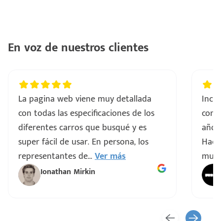
En voz de nuestros clientes
La pagina web viene muy detallada
Incre
con todas las especificaciones de los
comp
diferentes carros que busqué y es
años 
super fácil de usar. En persona, los
Hacen
representantes de
...
Ver más
muy 
Ionathan Mirkin