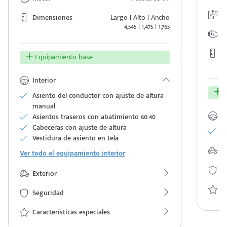
T
Dimensiones
Largo | Alto | Ancho
4,545 | 1,475 | 1,765
M
D
Equipamiento base:
Interior
E
Asiento del conductor con ajuste de altura
manual
In
Asientos traseros con abatimiento 60:40
Cabeceras con ajuste de altura
M
Vestidura de asiento en tela
Ex
Ver todo el equipamiento interior
S
Exterior
Ca
Seguridad
Características especiales