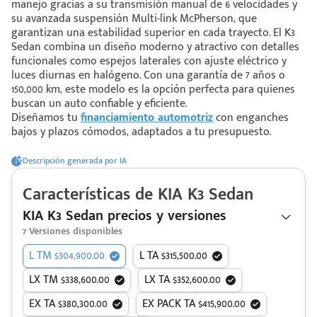
manejo gracias a su transmisión manual de 6 velocidades y
su avanzada suspensión Multi-link McPherson, que
garantizan una estabilidad superior en cada trayecto. El K3
 saber más
Sedan combina un diseño moderno y atractivo con detalles
funcionales como espejos laterales con ajuste eléctrico y
 solo estoy viendo 😀
luces diurnas en halógeno. Con una garantía de 7 años o
150,000 km, este modelo es la opción perfecta para quienes
buscan un auto confiable y eficiente.
Diseñamos tu
financiamiento automotriz
con enganches
bajos y plazos cómodos, adaptados a tu presupuesto.
Descripción generada por IA
Características de
KIA
K3 Sedan
KIA K3 Sedan precios y versiones
7
Versiones disponibles
L TM $304,900.00
L TA $315,500.00
LX TM $338,600.00
LX TA $352,600.00
EX TA $380,300.00
EX PACK TA $415,900.00