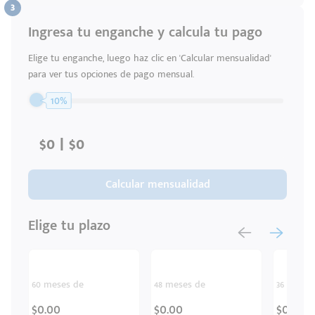
Ingresa tu enganche y calcula tu pago
Código
Escríbenos
Postal
+528121278366
Elige tu enganche, luego haz clic en 'Calcular mensualidad'
Ingresar
para ver tus opciones de pago mensual.
10%
Calcular mensualidad
Elige tu plazo
60 meses de
48 meses de
36 meses
$0.00
$0.00
$0.00