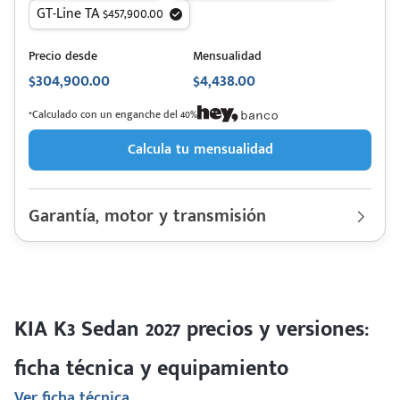
GT-Line TA $457,900.00
Precio desde
Mensualidad
$304,900.00
$4,438.00
*Calculado con un enganche del 40%
Calcula tu mensualidad
Garantía, motor y transmisión
Garantía
150,000 Km | 7 años
Motor cilindros
Lt 1.6L | Hp. 121
Rendimiento combinado
19.16 km/l
Último rediseño
2025
Colores disponibles
KIA K3 Sedan 2027 precios y versiones:
ficha técnica y equipamiento
Ver ficha técnica