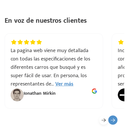
En voz de nuestros clientes
La pagina web viene muy detallada
Incre
con todas las especificaciones de los
comp
diferentes carros que busqué y es
años
super fácil de usar. En persona, los
proce
representantes de
...
Ver más
servi
Ionathan Mirkin