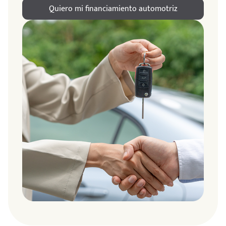
Quiero mi financiamiento automotriz
ndo
amos
de