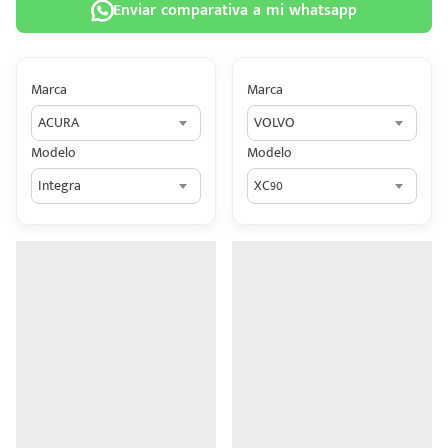
Enviar comparativa a mi whatsapp
Marca
Marca
ACURA
VOLVO
 tu
Modelo
Modelo
tiva
Integra
XC90
ada.
n
z?
n
n Hey
ede
 una
édito