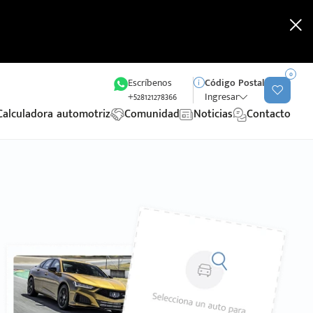
0
Escríbenos
Código Postal
+528121278366
Ingresar
Calculadora automotriz
Comunidad
Noticias
Contacto