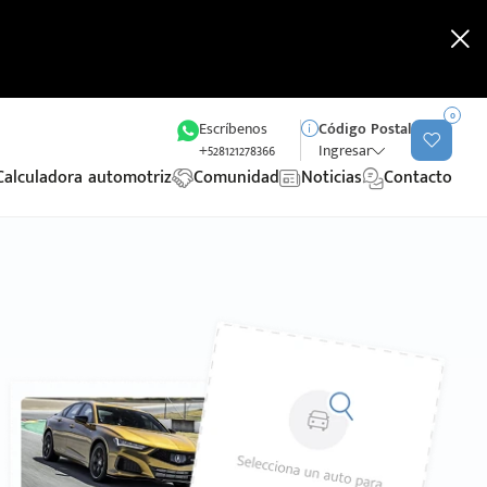
0
Escríbenos
Código Postal
+528121278366
Ingresar
Calculadora automotriz
Comunidad
Noticias
Contacto