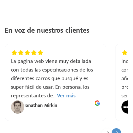
con
ntes
..
En voz de nuestros clientes
a
vo
La pagina web viene muy detallada
Incre
con todas las especificaciones de los
comp
ar
diferentes carros que busqué y es
años
super fácil de usar. En persona, los
proce
representantes de
...
Ver más
servi
Ionathan Mirkin
o
ado)