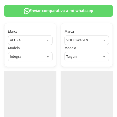
Enviar comparativa a mi whatsapp
Marca
Marca
 tu
ACURA
VOLKSWAGEN
tiva
Modelo
Modelo
ada.
Integra
Taigun
n
z?
n
n Hey
ede
 una
édito