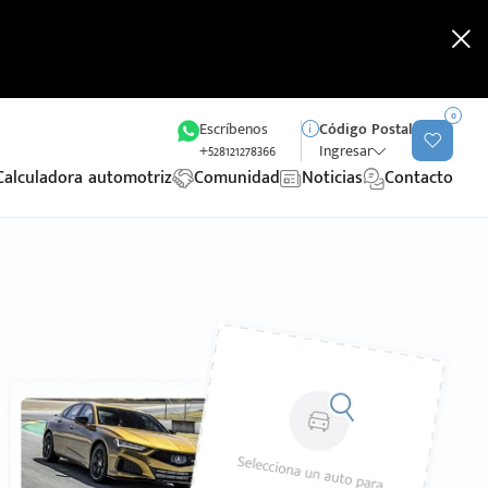
0
Escríbenos
Código Postal
+528121278366
Ingresar
Calculadora automotriz
Comunidad
Noticias
Contacto