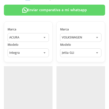
Enviar comparativa a mi whatsapp
Marca
Marca
 tu
ACURA
VOLKSWAGEN
tiva
Modelo
Modelo
ada.
Integra
Jetta GLI
n
z?
n
n Hey
ede
 una
édito