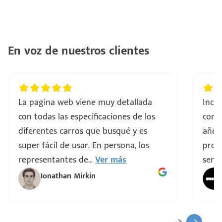
En voz de nuestros clientes
La pagina web viene muy detallada
Incre
con todas las especificaciones de los
comp
diferentes carros que busqué y es
años
super fácil de usar. En persona, los
proce
representantes de
...
Ver más
servi
Ionathan Mirkin