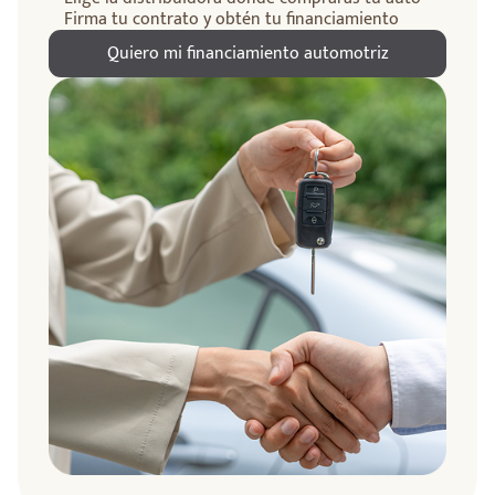
Firma tu contrato y obtén tu financiamiento
Quiero mi financiamiento automotriz
ndo
amos