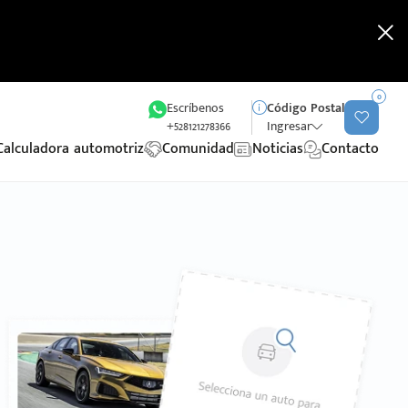
0
Escríbenos
Código Postal
+528121278366
Ingresar
Calculadora automotriz
Comunidad
Noticias
Contacto