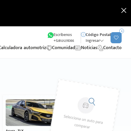
0
Escríbenos
Código Postal
+528121278366
Ingresar
Calculadora automotriz
Comunidad
Noticias
Contacto