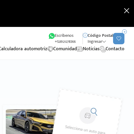
0
Escríbenos
Código Postal
+528121278366
Ingresar
Calculadora automotriz
Comunidad
Noticias
Contacto