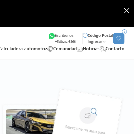
0
Escríbenos
Código Postal
+528121278366
Ingresar
Calculadora automotriz
Comunidad
Noticias
Contacto