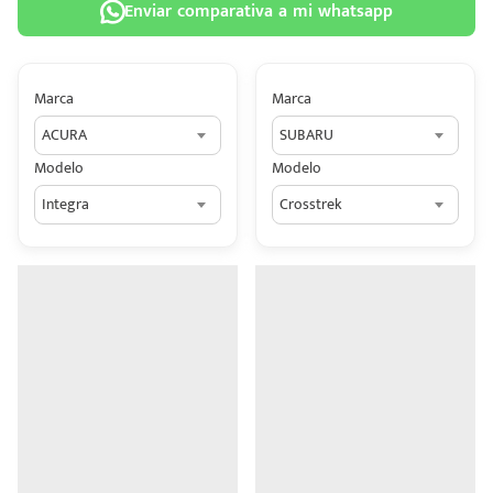
Enviar comparativa a mi whatsapp
Marca
Marca
ACURA
SUBARU
 tu
Modelo
Modelo
tiva
Integra
Crosstrek
ada.
n
z?
n
n Hey
ede
 una
édito