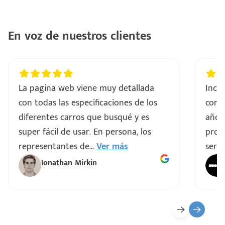
En voz de nuestros clientes
La pagina web viene muy detallada
Incre
con todas las especificaciones de los
comp
diferentes carros que busqué y es
años
super fácil de usar. En persona, los
proce
representantes de
...
Ver más
servi
Ionathan Mirkin