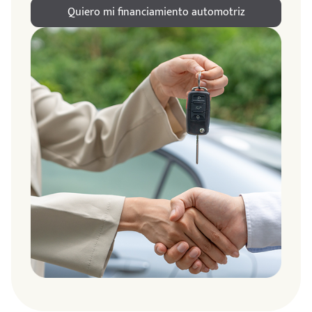
Quiero mi financiamiento automotriz
ndo
amos
de