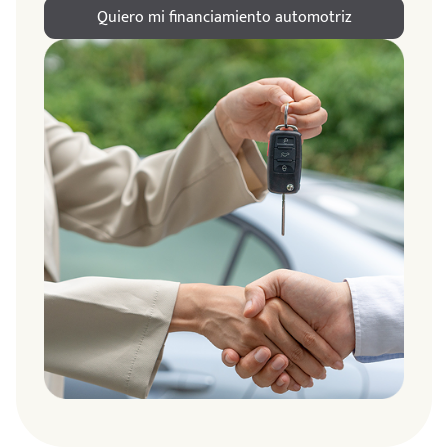
Quiero mi financiamiento automotriz
ndo
amos
de