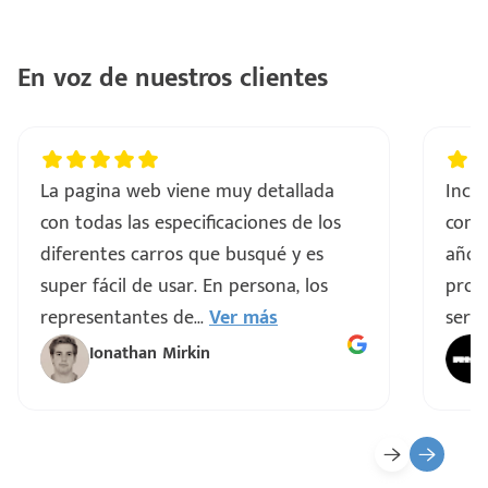
En voz de nuestros clientes
La pagina web viene muy detallada
Incre
con todas las especificaciones de los
comp
diferentes carros que busqué y es
años
super fácil de usar. En persona, los
proce
representantes de
...
Ver más
servi
Ionathan Mirkin