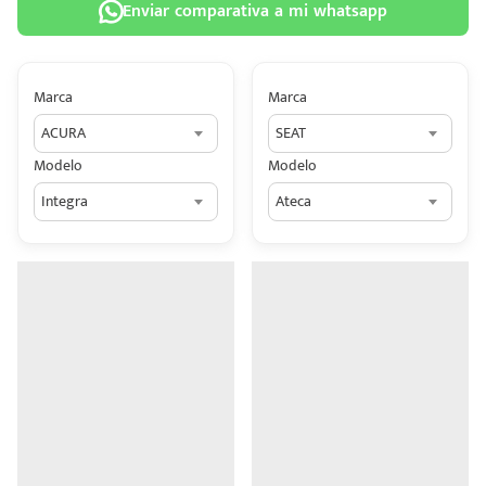
Enviar comparativa a mi whatsapp
Marca
Marca
ACURA
SEAT
 tu
Modelo
Modelo
tiva
Integra
Ateca
ada.
n
z?
n
n Hey
ede
 una
édito