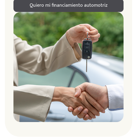
Quiero mi financiamiento automotriz
ndo
amos
de