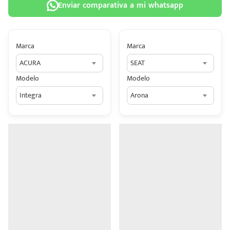
Enviar comparativa a mi whatsapp
Marca
Marca
ACURA
SEAT
 tu
Modelo
Modelo
tiva
Integra
Arona
ada.
n
z?
n
n Hey
ede
 una
édito