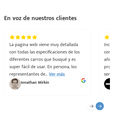
En voz de nuestros clientes
La pagina web viene muy detallada
Incre
con todas las especificaciones de los
comp
diferentes carros que busqué y es
años
super fácil de usar. En persona, los
proce
representantes de
...
Ver más
servi
Ionathan Mirkin