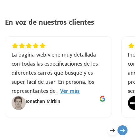
..
En voz de nuestros clientes
a
vo
La pagina web viene muy detallada
Incre
con todas las especificaciones de los
comp
ar
diferentes carros que busqué y es
años
super fácil de usar. En persona, los
proce
representantes de
...
Ver más
servi
Ionathan Mirkin
o
ado)