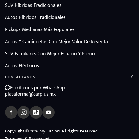
SUV Híbridas Tradicionales
Autos Híbridos Tradicionales
Pickups Medianas Más Populares
Autos Y Camionetas Con Mejor Valor De Reventa
SUV Familiares Con Mejor Espacio Y Precio
Autos Eléctricos
CONTÁCTANOS
Escríbenos por WhatsApp
plataforma@carplus.mx
ndo
Copyright © 2026 My Car Mx All rights reserved.
amos
Terminos & Privacidad