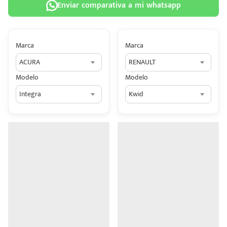
Enviar comparativa a mi whatsapp
Marca
Marca
ACURA
RENAULT
 tu
Modelo
Modelo
tiva
Integra
Kwid
ada.
n
z?
n
n Hey
ede
 una
édito