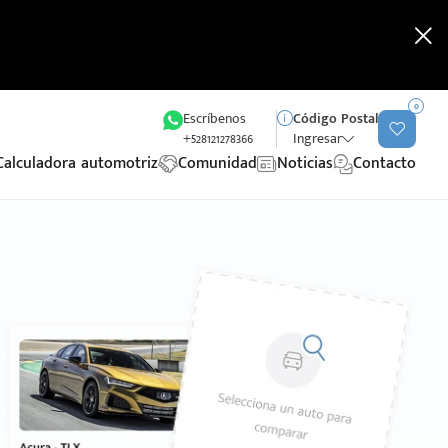
0
Escríbenos
Código Postal
+528121278366
Ingresar
Calculadora automotriz
Comunidad
Noticias
Contacto