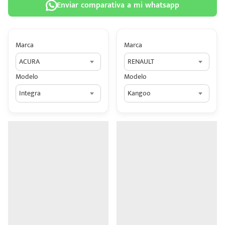
Enviar comparativa a mi whatsapp
Marca
Marca
ACURA
RENAULT
 tu
Modelo
Modelo
tiva
Integra
Kangoo
ada.
n
z?
n
n Hey
ede
 una
édito