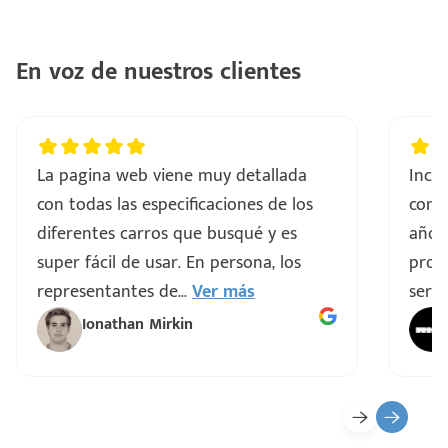
En voz de nuestros clientes
La pagina web viene muy detallada
Incre
con todas las especificaciones de los
comp
diferentes carros que busqué y es
años
super fácil de usar. En persona, los
proce
representantes de
...
Ver más
servi
Ionathan Mirkin