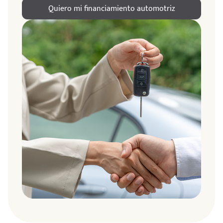
Quiero mi financiamiento automotriz
ndo
amos
de