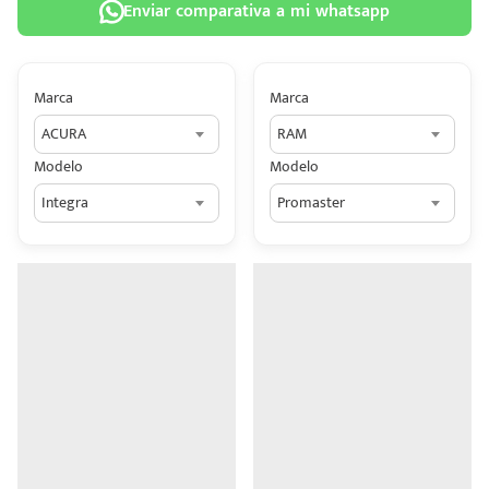
Enviar comparativa a mi whatsapp
Marca
Marca
ACURA
RAM
 tu
Modelo
Modelo
tiva
Integra
Promaster
ada.
n
z?
n
n Hey
ede
 una
édito