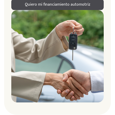
Quiero mi financiamiento automotriz
ndo
amos
de