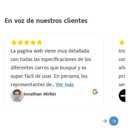
En voz de nuestros clientes
La pagina web viene muy detallada
Incre
con todas las especificaciones de los
comp
diferentes carros que busqué y es
años
super fácil de usar. En persona, los
proce
representantes de
...
Ver más
servi
Ionathan Mirkin