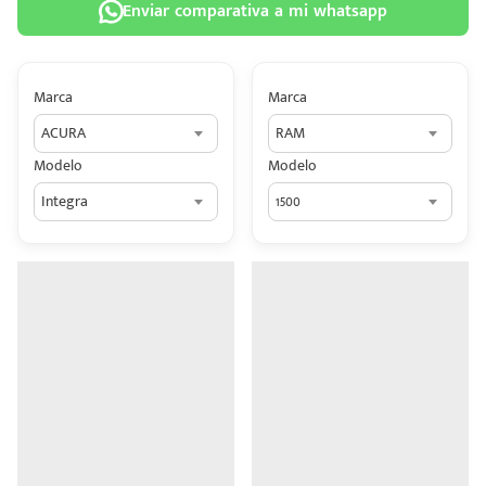
Enviar comparativa a mi whatsapp
Marca
Marca
ACURA
RAM
 tu
Modelo
Modelo
tiva
Integra
1500
ada.
n
z?
n
n Hey
ede
 una
édito