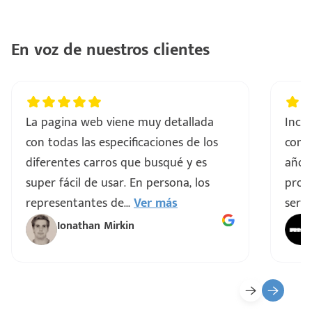
En voz de nuestros clientes
La pagina web viene muy detallada
Incre
con todas las especificaciones de los
comp
diferentes carros que busqué y es
años
super fácil de usar. En persona, los
proce
representantes de
...
Ver más
servi
Ionathan Mirkin