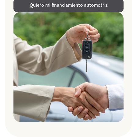
Quiero mi financiamiento automotriz
ndo
amos
de