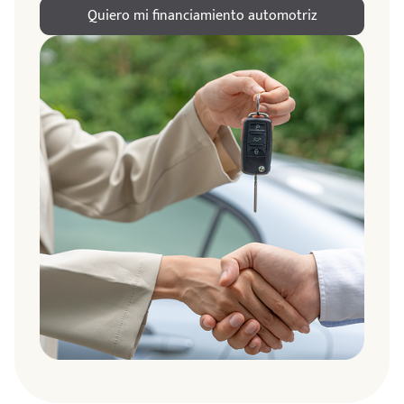
Quiero mi financiamiento automotriz
ndo
amos
de