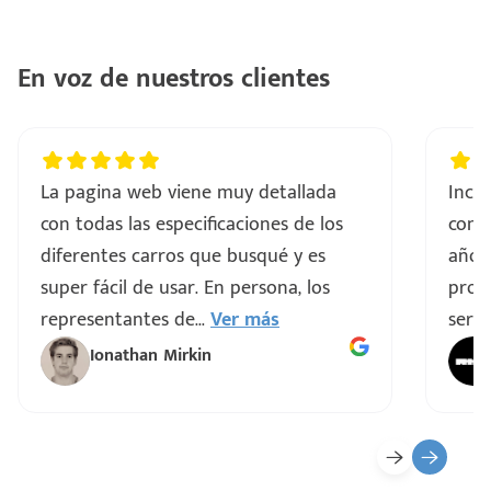
En voz de nuestros clientes
La pagina web viene muy detallada
Incre
con todas las especificaciones de los
comp
diferentes carros que busqué y es
años
super fácil de usar. En persona, los
proce
representantes de
...
Ver más
servi
Ionathan Mirkin