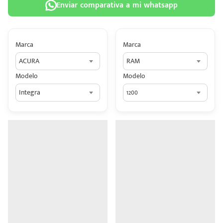
Enviar comparativa a mi whatsapp
Marca
Marca
ACURA
RAM
 tu
Modelo
Modelo
tiva
Integra
1200
ada.
n
z?
n
n Hey
ede
 una
édito