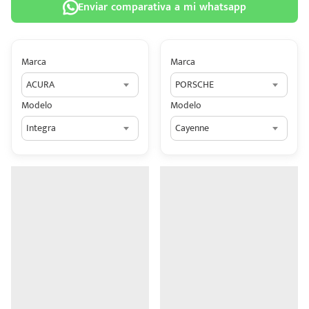
Enviar comparativa a mi whatsapp
Marca
Marca
ACURA
PORSCHE
 tu
Modelo
Modelo
tiva
Integra
Cayenne
ada.
n
z?
n
n Hey
ede
 una
édito