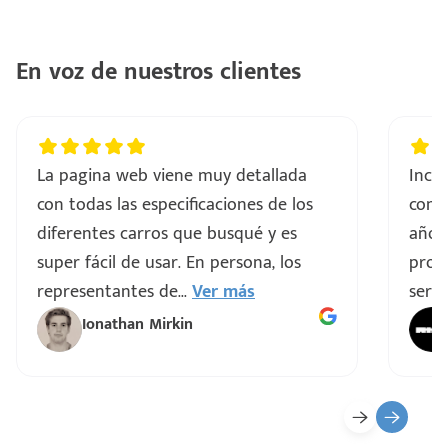
En voz de nuestros clientes
La pagina web viene muy detallada
Incre
con todas las especificaciones de los
comp
diferentes carros que busqué y es
años
super fácil de usar. En persona, los
proce
representantes de
...
Ver más
servi
Ionathan Mirkin