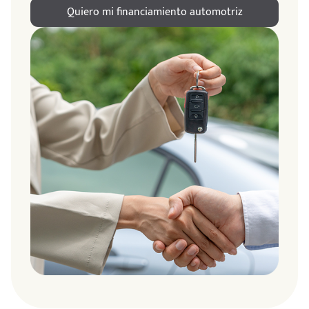
Quiero mi financiamiento automotriz
ndo
amos
de