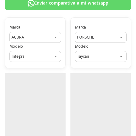
Enviar comparativa a mi whatsapp
Marca
Marca
ACURA
PORSCHE
 tu
Modelo
Modelo
tiva
Integra
Taycan
ada.
n
z?
n
n Hey
ede
 una
édito