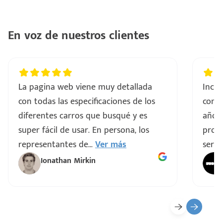
En voz de nuestros clientes
La pagina web viene muy detallada
Incre
con todas las especificaciones de los
comp
diferentes carros que busqué y es
años
super fácil de usar. En persona, los
proce
representantes de
...
Ver más
servi
Ionathan Mirkin