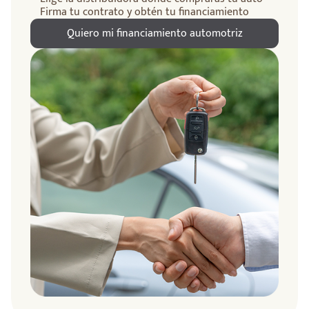
Firma tu contrato y obtén tu financiamiento
Quiero mi financiamiento automotriz
ndo
amos