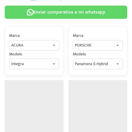
Enviar comparativa a mi whatsapp
Marca
Marca
 tu
ACURA
PORSCHE
tiva
Modelo
Modelo
ada.
Integra
Panamera E-Hybrid
n
z?
n
n Hey
ede
 una
édito