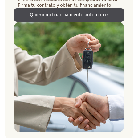
Firma tu contrato y obtén tu financiamiento
Quiero mi financiamiento automotriz
ndo
amos