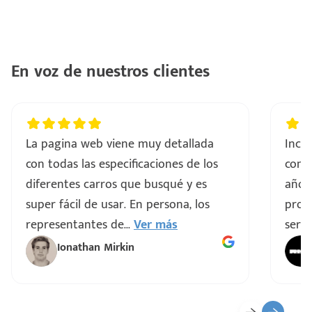
En voz de nuestros clientes
La pagina web viene muy detallada
Incre
con todas las especificaciones de los
comp
diferentes carros que busqué y es
años
super fácil de usar. En persona, los
proce
representantes de
...
Ver más
servi
Ionathan Mirkin