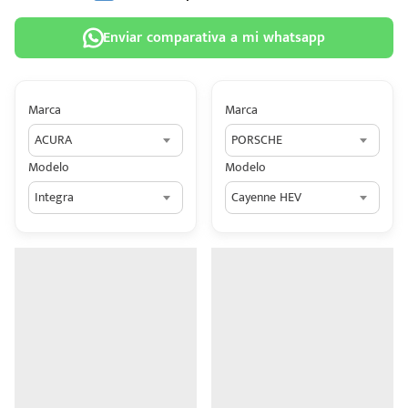
Enviar comparativa a mi whatsapp
Marca
Marca
 tu
ACURA
PORSCHE
tiva
Modelo
Modelo
ada.
Integra
Cayenne HEV
n
z?
n
n Hey
ede
 una
édito