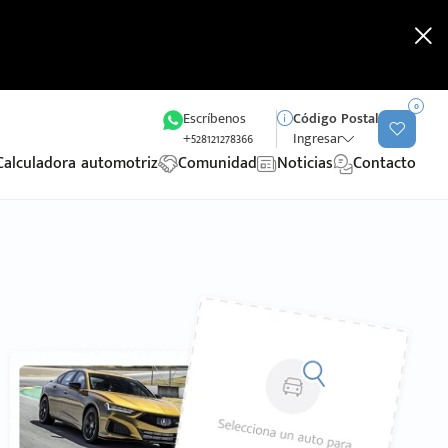
0
Escríbenos
Código Postal
+528121278366
Ingresar
Calculadora automotriz
Comunidad
Noticias
Contacto