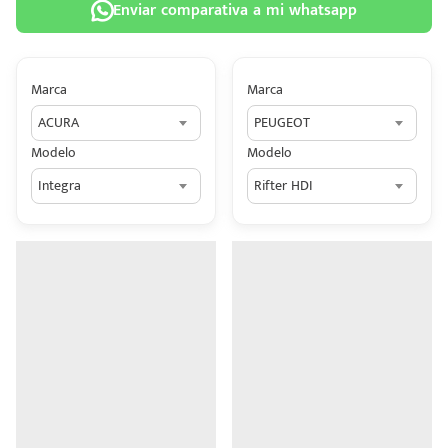
Enviar comparativa a mi whatsapp
Marca
Marca
ACURA
PEUGEOT
 tu
Modelo
Modelo
tiva
Integra
Rifter HDI
ada.
n
z?
n
n Hey
ede
 una
édito