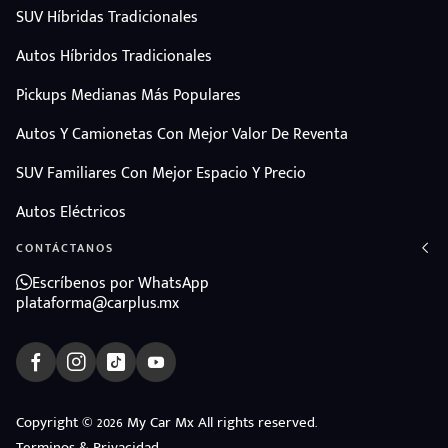
SUV Híbridas Tradicionales
Autos Híbridos Tradicionales
Pickups Medianas Más Populares
Autos Y Camionetas Con Mejor Valor De Reventa
SUV Familiares Con Mejor Espacio Y Precio
Autos Eléctricos
CONTÁCTANOS
Escríbenos por WhatsApp
plataforma@carplus.mx
ndo
Copyright © 2026 My Car Mx All rights reserved.
amos
Terminos & Privacidad