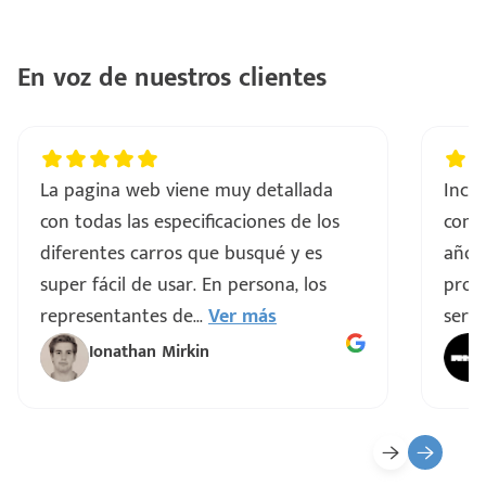
..
En voz de nuestros clientes
a
vo
La pagina web viene muy detallada
Incre
con todas las especificaciones de los
comp
ar
diferentes carros que busqué y es
años
super fácil de usar. En persona, los
proce
representantes de
...
Ver más
servi
Ionathan Mirkin
o
ado)