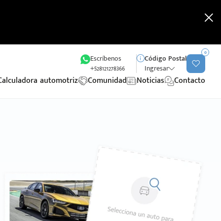
0
Escríbenos
Código Postal
+528121278366
Ingresar
Calculadora automotriz
Comunidad
Noticias
Contacto