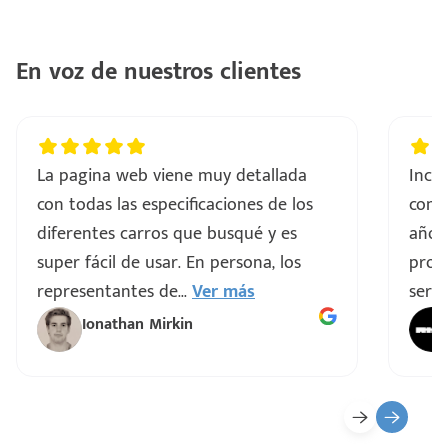
En voz de nuestros clientes
La pagina web viene muy detallada
Incre
con todas las especificaciones de los
comp
diferentes carros que busqué y es
años
super fácil de usar. En persona, los
proce
representantes de
...
Ver más
servi
Ionathan Mirkin