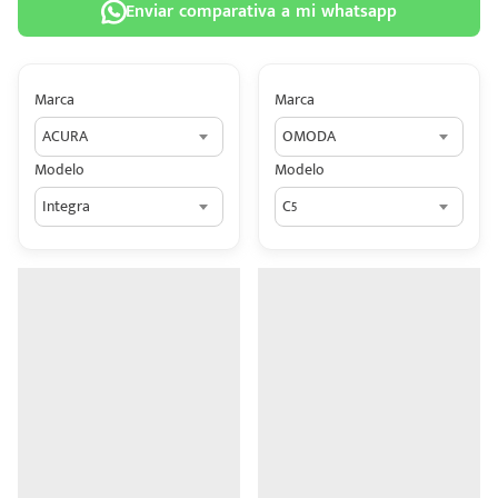
Enviar comparativa a mi whatsapp
Marca
Marca
ACURA
OMODA
 tu
Modelo
Modelo
tiva
Integra
C5
ada.
n
z?
n
n Hey
ede
 una
édito