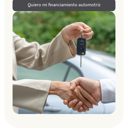
Quiero mi financiamiento automotriz
ndo
amos
de