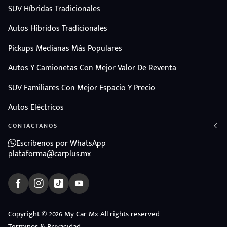
SUV Híbridas Tradicionales
Autos Híbridos Tradicionales
Pickups Medianas Más Populares
Autos Y Camionetas Con Mejor Valor De Reventa
SUV Familiares Con Mejor Espacio Y Precio
Autos Eléctricos
CONTÁCTANOS
Escríbenos por WhatsApp
plataforma@carplus.mx
ndo
Copyright © 2026 My Car Mx All rights reserved.
Terminos & Privacidad