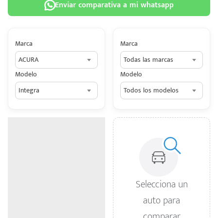
Enviar comparativa a mi whatsapp
Marca
Marca
ACURA
Todas las marcas
 tu
Modelo
Modelo
tiva
Integra
Todos los modelos
ada.
n
z?
n
n Hey
Selecciona un
ede
auto para
 una
comparar
édito