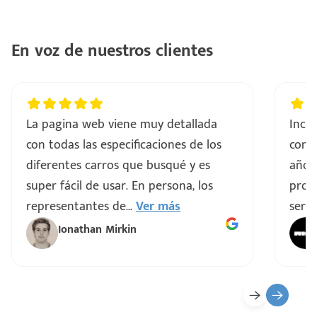
ntes
..
En voz de nuestros clientes
a
vo
La pagina web viene muy detallada
Incre
con todas las especificaciones de los
comp
ar
diferentes carros que busqué y es
años
super fácil de usar. En persona, los
proce
representantes de
...
Ver más
servi
Ionathan Mirkin
o
ado)