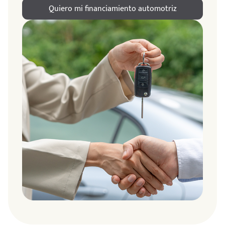
Quiero mi financiamiento automotriz
ndo
amos
de