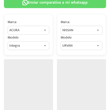
Enviar comparativa a mi whatsapp
Marca
Marca
ACURA
NISSAN
 tu
Modelo
Modelo
tiva
Integra
URVAN
ada.
n
z?
n
n Hey
ede
 una
édito