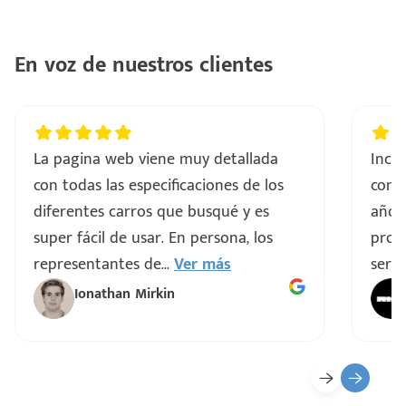
En voz de nuestros clientes
La pagina web viene muy detallada
Incre
con todas las especificaciones de los
comp
diferentes carros que busqué y es
años
super fácil de usar. En persona, los
proce
representantes de
...
Ver más
servi
Ionathan Mirkin