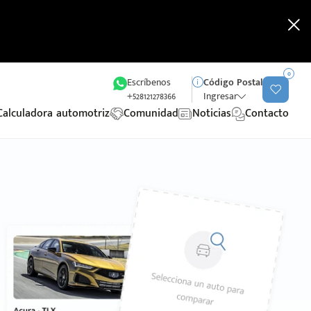
0
Escríbenos
Código Postal
+528121278366
Ingresar
Calculadora automotriz
Comunidad
Noticias
Contacto