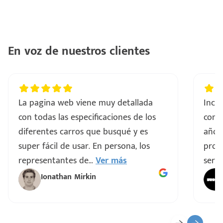
ntes
..
a
En voz de nuestros clientes
vo
La pagina web viene muy detallada
Incre
ar
con todas las especificaciones de los
comp
diferentes carros que busqué y es
años
super fácil de usar. En persona, los
proce
representantes de
...
Ver más
servi
Ionathan Mirkin
o
ado)