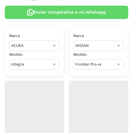
Enviar comparativa a mi whatsapp
Marca
Marca
 tu
ACURA
NISSAN
tiva
Modelo
Modelo
ada.
Integra
Frontier Pro-4x
n
z?
n
n Hey
ede
 una
édito