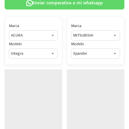
Enviar comparativa a mi whatsapp
Marca
Marca
ACURA
MITSUBISHI
 tu
Modelo
Modelo
tiva
Integra
Xpander
ada.
n
z?
n
n Hey
ede
 una
édito