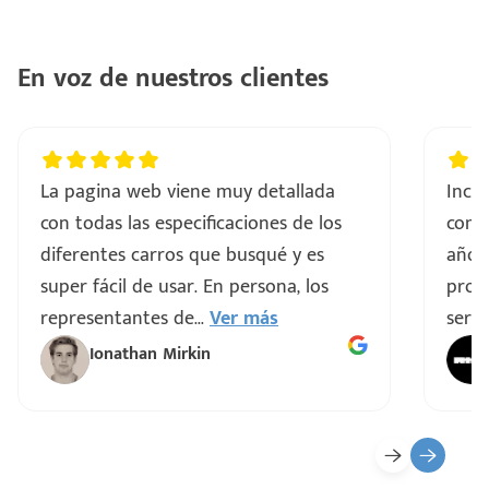
ntes
..
En voz de nuestros clientes
a
vo
La pagina web viene muy detallada
Incre
con todas las especificaciones de los
comp
ar
diferentes carros que busqué y es
años
super fácil de usar. En persona, los
proce
representantes de
...
Ver más
servi
Ionathan Mirkin
o
ado)