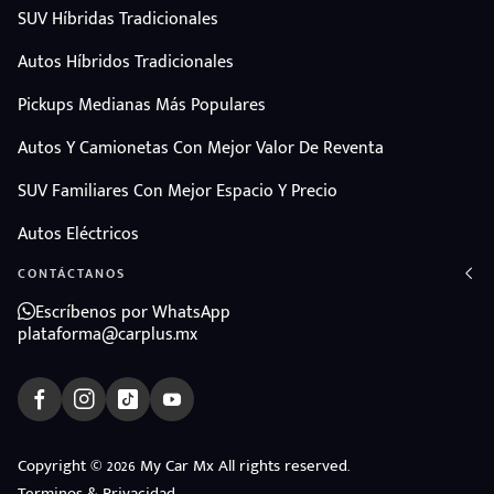
SUV Híbridas Tradicionales
Autos Híbridos Tradicionales
Pickups Medianas Más Populares
Autos Y Camionetas Con Mejor Valor De Reventa
SUV Familiares Con Mejor Espacio Y Precio
Autos Eléctricos
CONTÁCTANOS
Escríbenos por WhatsApp
plataforma@carplus.mx
ndo
Copyright © 2026 My Car Mx All rights reserved.
Terminos & Privacidad