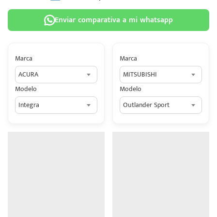
Enviar comparativa a mi whatsapp
Marca
Marca
 tu
ACURA
MITSUBISHI
tiva
Modelo
Modelo
ada.
Integra
Outlander Sport
n
z?
n
n Hey
ede
 una
édito