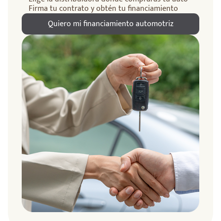
Firma tu contrato y obtén tu financiamiento
Quiero mi financiamiento automotriz
ndo
amos