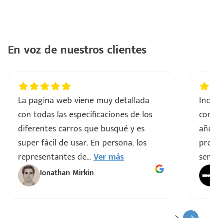
En voz de nuestros clientes
La pagina web viene muy detallada
Incre
con todas las especificaciones de los
comp
diferentes carros que busqué y es
años
super fácil de usar. En persona, los
proce
representantes de
...
Ver más
servi
Ionathan Mirkin