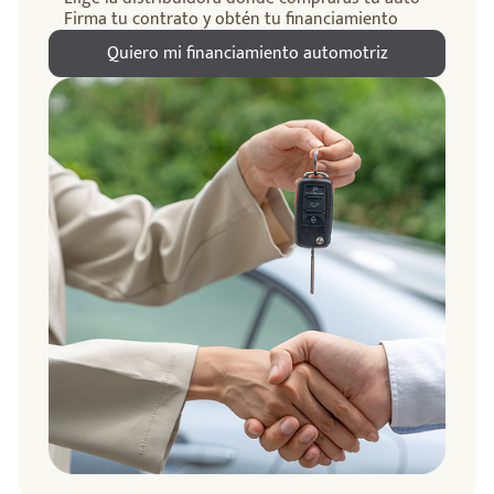
Firma tu contrato y obtén tu financiamiento
Quiero mi financiamiento automotriz
ndo
amos