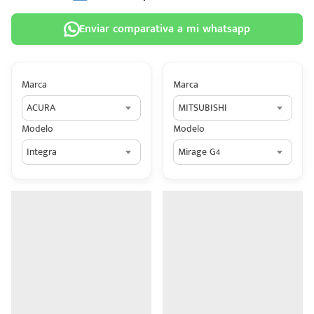
Enviar comparativa a mi whatsapp
Marca
Marca
 tu
ACURA
MITSUBISHI
tiva
Modelo
Modelo
ada.
Integra
Mirage G4
n
z?
n
n Hey
ede
 una
édito