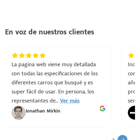
En voz de nuestros clientes
La pagina web viene muy detallada
Incre
con todas las especificaciones de los
comp
diferentes carros que busqué y es
años
super fácil de usar. En persona, los
proce
representantes de
...
Ver más
servi
Ionathan Mirkin