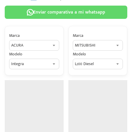
Enviar comparativa a mi whatsapp
Marca
Marca
 tu
ACURA
MITSUBISHI
tiva
Modelo
Modelo
ada.
Integra
L200 Diesel
n
z?
n
n Hey
ede
 una
édito