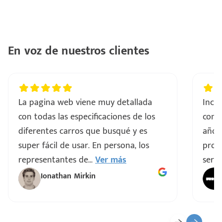
ntes
..
a
En voz de nuestros clientes
vo
La pagina web viene muy detallada
Incre
ar
con todas las especificaciones de los
comp
diferentes carros que busqué y es
años
super fácil de usar. En persona, los
proce
representantes de
...
Ver más
servi
Ionathan Mirkin
o
ado)