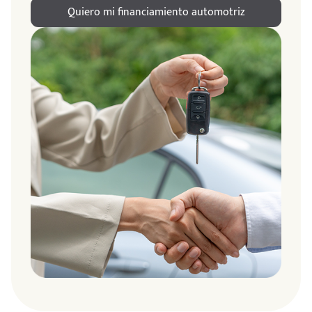
Quiero mi financiamiento automotriz
ndo
amos
de