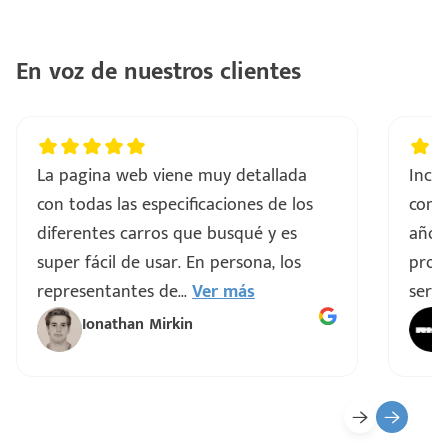
En voz de nuestros clientes
La pagina web viene muy detallada
Incre
con todas las especificaciones de los
comp
diferentes carros que busqué y es
años
super fácil de usar. En persona, los
proce
representantes de
...
Ver más
servi
Ionathan Mirkin