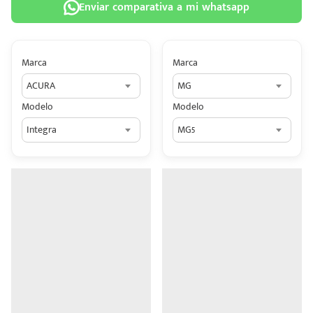
Enviar comparativa a mi whatsapp
Marca
Marca
ACURA
MG
 tu
Modelo
Modelo
tiva
Integra
MG5
ada.
n
z?
n
n Hey
ede
 una
édito