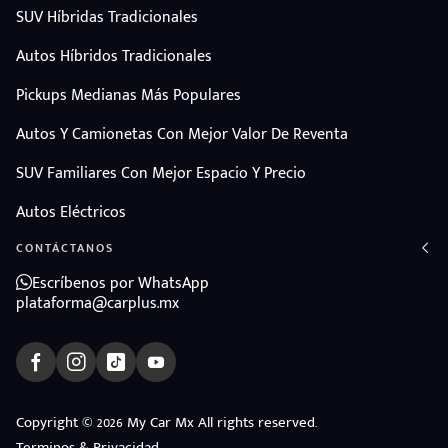
SUV Híbridas Tradicionales
Autos Híbridos Tradicionales
Pickups Medianas Más Populares
Autos Y Camionetas Con Mejor Valor De Reventa
SUV Familiares Con Mejor Espacio Y Precio
Autos Eléctricos
CONTÁCTANOS
Escríbenos por WhatsApp
plataforma@carplus.mx
ndo
Copyright © 2026 My Car Mx All rights reserved.
amos
Terminos & Privacidad