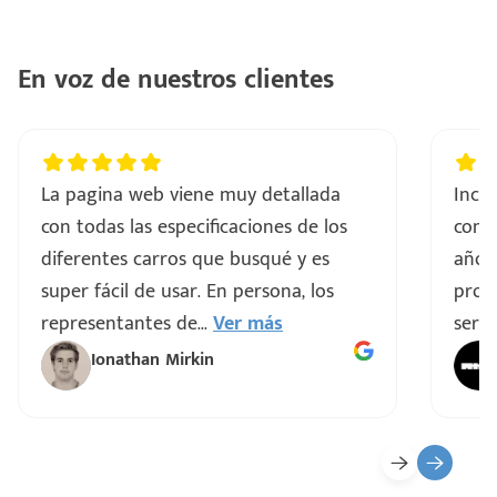
..
En voz de nuestros clientes
a
vo
La pagina web viene muy detallada
Incre
con todas las especificaciones de los
comp
ar
diferentes carros que busqué y es
años
super fácil de usar. En persona, los
proce
representantes de
...
Ver más
servi
Ionathan Mirkin
o
ado)