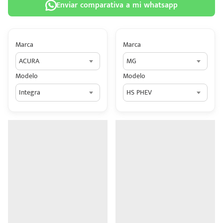
Enviar comparativa a mi whatsapp
Marca
Marca
ACURA
MG
 tu
Modelo
Modelo
tiva
Integra
HS PHEV
ada.
n
z?
n
n Hey
ede
 una
édito