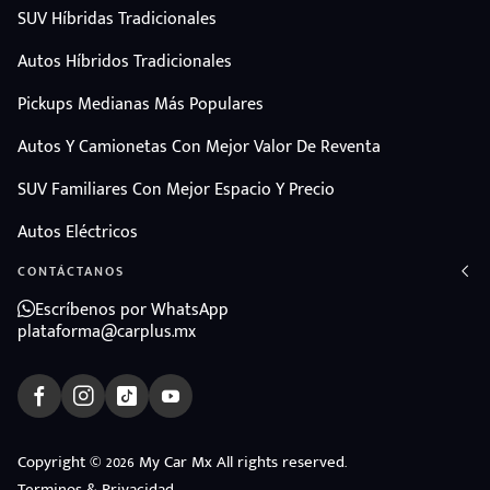
SUV Híbridas Tradicionales
Autos Híbridos Tradicionales
Pickups Medianas Más Populares
Autos Y Camionetas Con Mejor Valor De Reventa
SUV Familiares Con Mejor Espacio Y Precio
Autos Eléctricos
CONTÁCTANOS
Escríbenos por WhatsApp
plataforma@carplus.mx
ndo
Copyright © 2026 My Car Mx All rights reserved.
Terminos & Privacidad