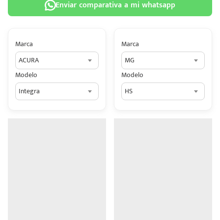
Enviar comparativa a mi whatsapp
Marca
Marca
ACURA
MG
 tu
Modelo
Modelo
tiva
Integra
HS
ada.
n
z?
n
n Hey
ede
 una
édito