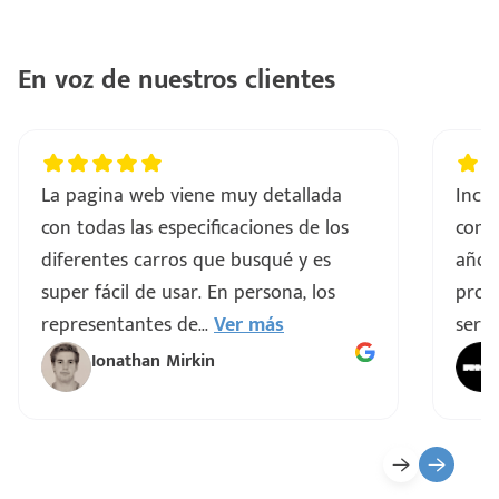
ntes
..
En voz de nuestros clientes
a
vo
La pagina web viene muy detallada
Incre
con todas las especificaciones de los
comp
ar
diferentes carros que busqué y es
años
super fácil de usar. En persona, los
proce
representantes de
...
Ver más
servi
Ionathan Mirkin
o
ado)