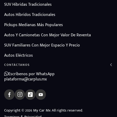
SUV Híbridas Tradicionales
Autos Híbridos Tradicionales
Pickups Medianas Más Populares
Autos Y Camionetas Con Mejor Valor De Reventa
SUV Familiares Con Mejor Espacio Y Precio
Autos Eléctricos
CONTÁCTANOS
Escríbenos por WhatsApp
plataforma@carplus.mx
ndo
Copyright © 2026 My Car Mx All rights reserved.
Terminos & Privacidad