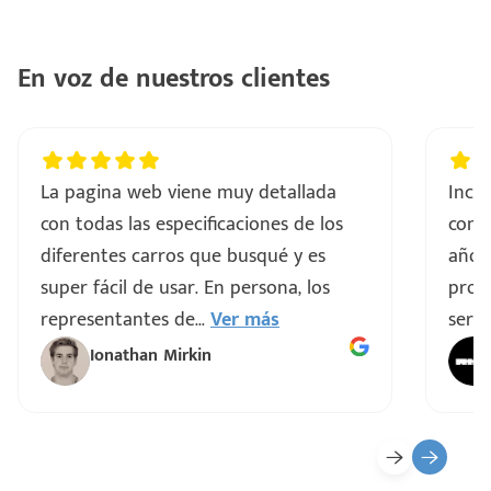
ntes
..
En voz de nuestros clientes
a
vo
La pagina web viene muy detallada
Incre
con todas las especificaciones de los
comp
ar
diferentes carros que busqué y es
años
super fácil de usar. En persona, los
proce
representantes de
...
Ver más
servi
Ionathan Mirkin
o
ado)