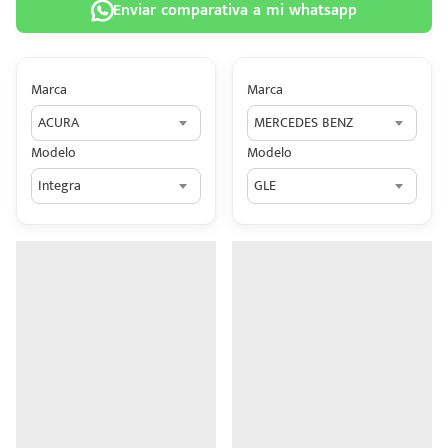
Enviar comparativa a mi whatsapp
Marca
Marca
ACURA
MERCEDES BENZ
 tu
Modelo
Modelo
tiva
Integra
GLE
ada.
n
z?
n
n Hey
ede
 una
édito